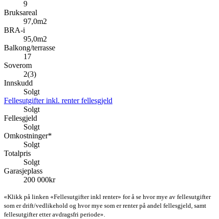
9
Bruksareal
97,0m2
BRA-i
95,0m2
Balkong/terrasse
17
Soverom
2(3)
Innskudd
Solgt
Fellesutgifter inkl. renter fellesgjeld
Solgt
Fellesgjeld
Solgt
Omkostninger*
Solgt
Totalpris
Solgt
Garasjeplass
200 000kr
«Klikk på linken «Fellesutgifter inkl renter» for å se hvor mye av fellesutgifter
som er drift/vedlikehold og hvor mye som er renter på andel fellesgjeld, samt
fellesutgifter etter avdragsfri periode».