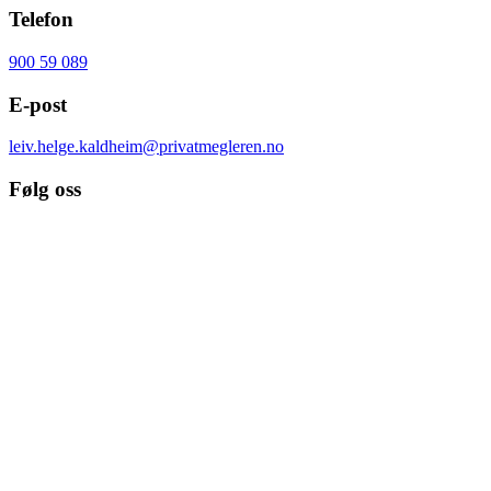
Telefon
900 59 089
E-post
leiv.helge.kaldheim@privatmegleren.no
Følg oss
Send
oss
en
epost