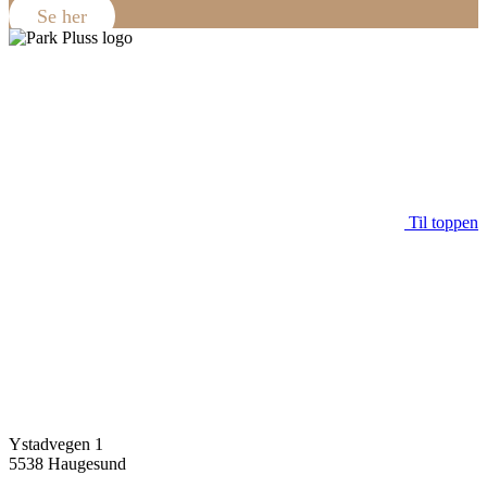
Se her
Til toppen
Adresse
Ystadvegen 1
5538 Haugesund