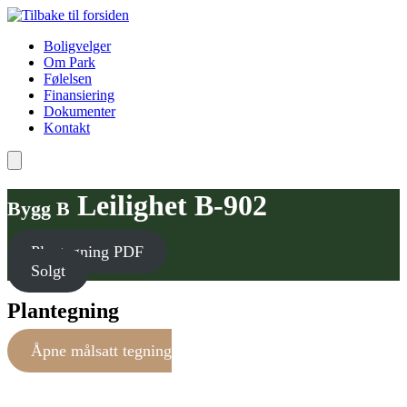
Boligvelger
Om Park
Følelsen
Finansiering
Dokumenter
Kontakt
Leilighet B-902
Bygg B
Plantegning PDF
Solgt
Plantegning
Åpne målsatt tegning