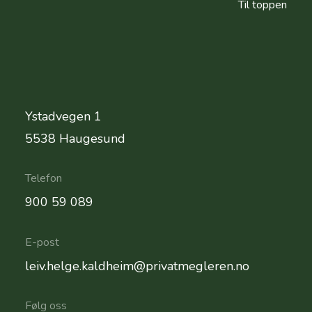
Til toppen
Ystadvegen 1
Adresse
5538 Haugesund
Telefon
900 59 089
E-post
leiv.helge.kaldheim@privatmegleren.no
Følg oss