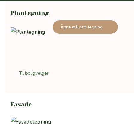
Plantegning
Åpne målsatt tegning
Til boligvelger
Fasade