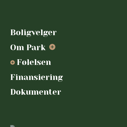
Send
oss
Boligvelger
en
epost
Om Park
Følelsen
Finansiering
Dokumenter