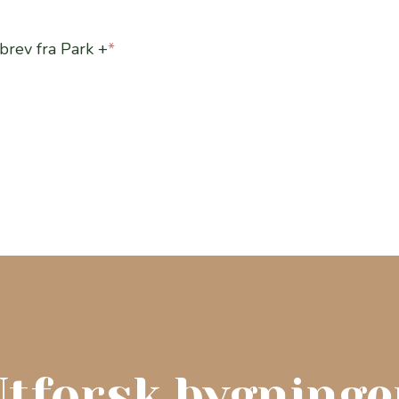
brev fra Park +
*
Utforsk bygninge