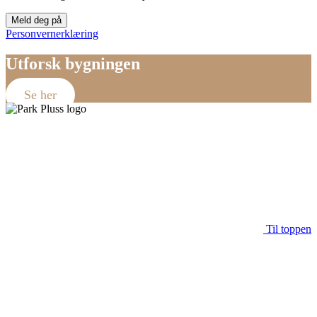
Meld deg på
Personvernerklæring
Utforsk bygningen
Se her
Til toppen